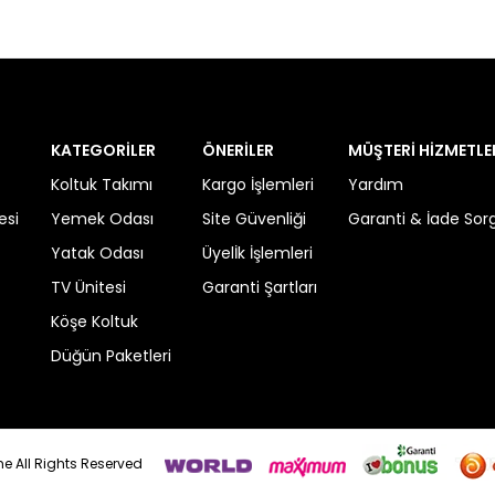
KATEGORİLER
ÖNERİLER
MÜŞTERİ HİZMETLE
Koltuk Takımı
Kargo İşlemleri
Yardım
esi
Yemek Odası
Site Güvenliği
Garanti & İade So
Yatak Odası
Üyelİk İşlemleri
TV Ünitesi
Garanti Şartları
Köşe Koltuk
Düğün Paketleri
 All Rights Reserved