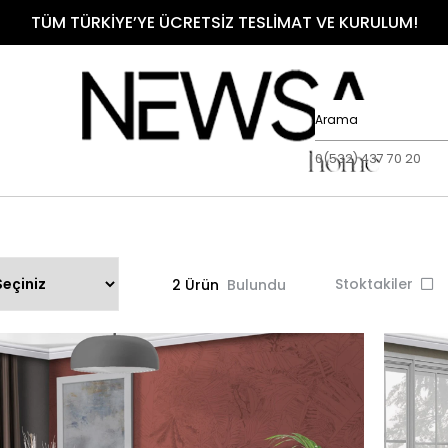
TÜM TÜRKİYE’YE ÜCRETSİZ TESLİMAT VE KURULUM!
0(532) 437 70 20
Stoktakiler
2 Ürün