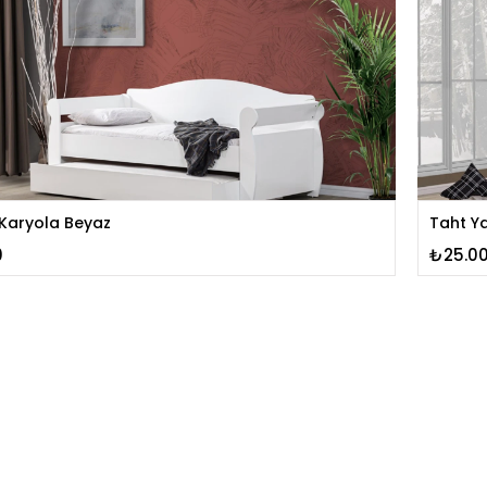
 Karyola Beyaz
Taht Y
0
₺25.00