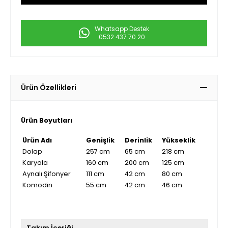
Whatsapp Destek
0532 437 70 20
Ürün Özellikleri
Ürün Boyutları
Ürün Adı
Genişlik
Derinlik
Yükseklik
Dolap
257 cm
65 cm
218 cm
Karyola
160 cm
200 cm
125 cm
Aynalı Şifonyer
111 cm
42 cm
80 cm
Komodin
55 cm
42 cm
46 cm
Takım İçeriği