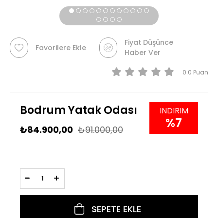
Fiyat Düşünce
Favorilere Ekle
Haber Ver
0.0
Bodrum Yatak Odası
7
₺84.900,00
₺91.000,00