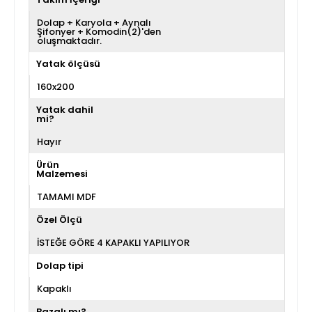
Dolap + Karyola + Aynalı
Şifonyer + Komodin(2)'den
oluşmaktadır.
Yatak ölçüsü
160x200
Yatak dahil
mi?
Hayır
Ürün
Malzemesi
TAMAMI MDF
Özel Ölçü
İSTEĞE GÖRE 4 KAPAKLI YAPILIYOR
Dolap tipi
Kapaklı
Bazalı mı?