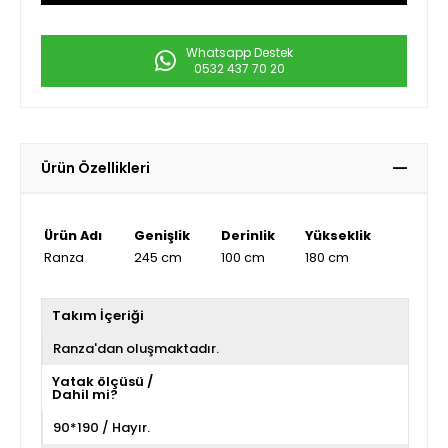
Whatsapp Destek
0532 437 70 20
Ürün Özellikleri
Ürün Adı
Genişlik
Derinlik
Yükseklik
Ranza
245 cm
100 cm
180 cm
Takım İçeriği
Ranza'dan oluşmaktadır.
Yatak ölçüsü /
Dahil mi?
90*190 / Hayır.