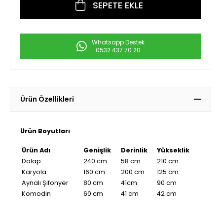
Whatsapp Destek
0532 437 70 20
Ürün Özellikleri
Ürün Boyutları
Ürün Adı
Genişlik
Derinlik
Yükseklik
Dolap
240 cm
58 cm
210 cm
Karyola
160 cm
200 cm
125 cm
Aynalı Şifonyer
80 cm
41cm
90 cm
Komodin
60 cm
41 cm
42 cm