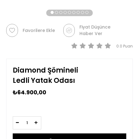
Fiyat Düşünce
Favorilere Ekle
Haber Ver
0.0
Diamond Şömineli
Ledli Yatak Odası
₺64.900,00