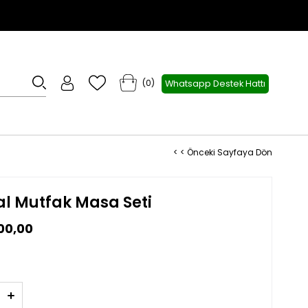
0
Whatsapp Destek Hattı
< < Önceki Sayfaya Dön
al Mutfak Masa Seti
00,00