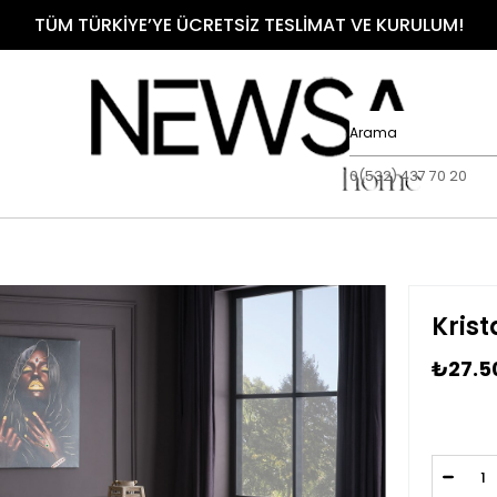
TÜM TÜRKİYE’YE ÜCRETSİZ TESLİMAT VE KURULUM!
0(532) 437 70 20
Krist
₺27.5