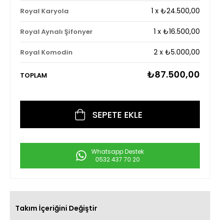
1
x
₺24.500,00
Royal Karyola
1
x
₺16.500,00
Royal Aynalı Şifonyer
2
x
₺5.000,00
Royal Komodin
₺87.500,00
TOPLAM
Whatsapp Destek
0532 437 70 20
Takım İçeriğini Değiştir