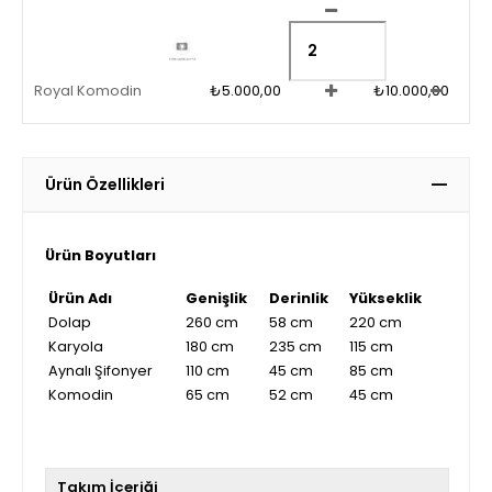
Royal Komodin
₺5.000,00
₺10.000,00
Ürün Özellikleri
Ürün Boyutları
Ürün Adı
Genişlik
Derinlik
Yükseklik
Dolap
260 cm
58 cm
220 cm
Karyola
180 cm
235 cm
115 cm
Aynalı Şifonyer
110 cm
45 cm
85 cm
Komodin
65 cm
52 cm
45 cm
Takım İçeriği