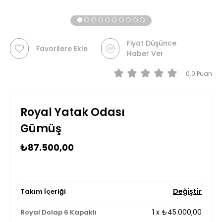
Fiyat Düşünce
Favorilere Ekle
Haber Ver
0.0
Royal Yatak Odası
Gümüş
₺87.500,00
Değiştir
Takım İçeriği
1
x
₺45.000,00
Royal Dolap 6 Kapaklı