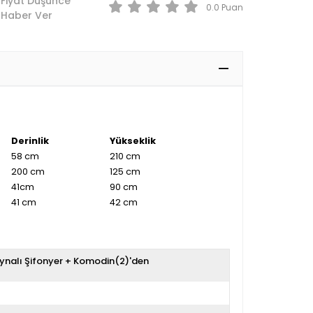
Fiyat Düşünce
0.0
Haber Ver
Derinlik
Yükseklik
58 cm
210 cm
200 cm
125 cm
41cm
90 cm
41 cm
42 cm
ynalı Şifonyer + Komodin(2)'den