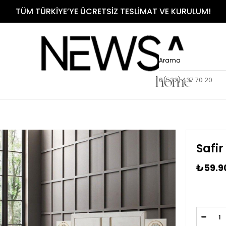
TÜM TÜRKİYE’YE ÜCRETSİZ TESLİMAT VE KURULUM!
0(532) 437 70 20
Safi
₺59.9