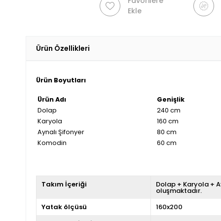
Favorilere
Ekle
Ürün Özellikleri
Ürün Boyutları
Ürün Adı
Genişlik
Dolap
240 cm
Karyola
160 cm
Aynalı Şifonyer
80 cm
Komodin
60 cm
Takım İçeriği
Dolap + Karyola + A
oluşmaktadır.
Yatak ölçüsü
160x200