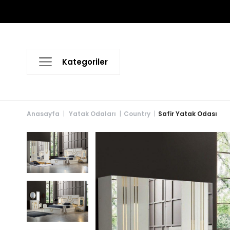
Anasayfa
Yatak Odaları
Country
Safir Yatak Odası