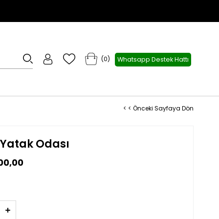
0
Whatsapp Destek Hattı
< < Önceki Sayfaya Dön
r Yatak Odası
00,00