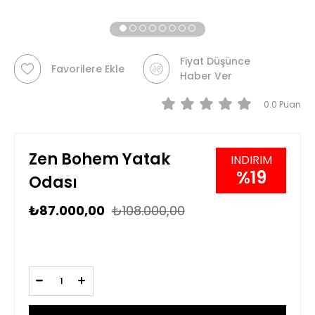
Fiyat Düşünce
Favorilere Ekle
Haber Ver
0.0
Zen Bohem Yatak
19
Odası
₺87.000,00
₺108.000,00