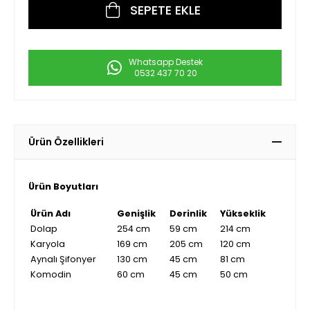
Whatsapp Destek
0532 437 70 20
Ürün Özellikleri
Ürün Boyutları
Ürün Adı
Genişlik
Derinlik
Yükseklik
Dolap
254 cm
59 cm
214 cm
Karyola
169 cm
205 cm
120 cm
Aynalı Şifonyer
130 cm
45 cm
81 cm
Komodin
60 cm
45 cm
50 cm